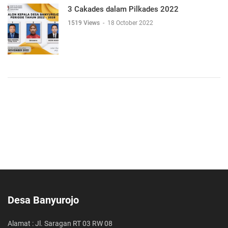
3 Cakades dalam Pilkades 2022
1519 Views
-
18 October 2022
Desa Banyurojo
Alamat : Jl. Saragan RT 03 RW 08