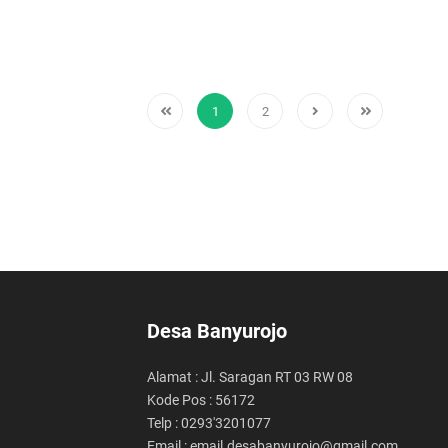
1
2
Desa Banyurojo
Alamat : Jl. Saragan RT 03 RW 08
Kode Pos : 56172
Telp : 0293'3201077
Email : email.desabanyurojo@gmail.com