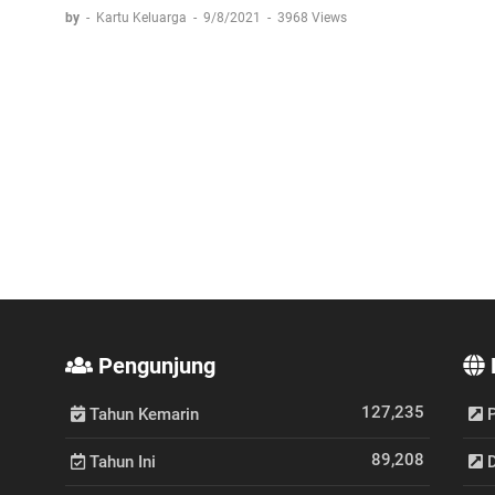
by
-
Kartu Keluarga
-
9/8/2021
-
3968 Views
Pengunjung
127,235
Tahun Kemarin
P
89,208
Tahun Ini
D