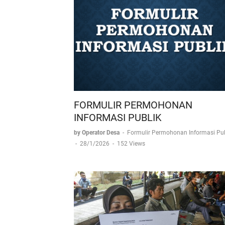
FORMULIR PERMOHONAN
INFORMASI PUBLIK
by Operator Desa
-
Formulir Permohonan Informasi Pub
-
28/1/2026
-
152 Views