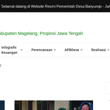
 datang di Website Resmi Pemerintah Desa Banyurojo - Jangan lup
bupaten Magelang, Propinsi Jawa Tengah
Infografis
Perencanaan
APBDesa
Realisasi
Keuangan
3