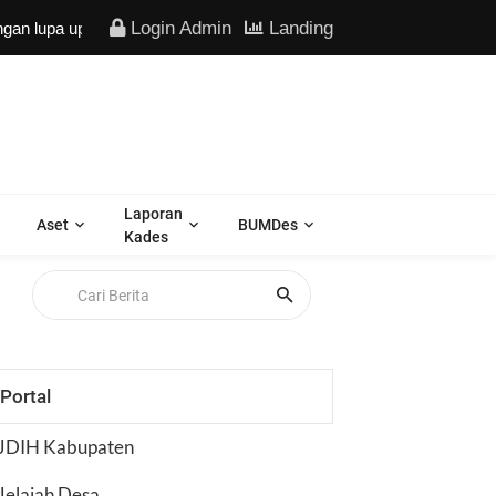
Login Admin
Landing
a update secara berkala data kependudukan Anda -
Laporan
Aset
BUMDes
Kades
Portal
JDIH Kabupaten
Jelajah Desa