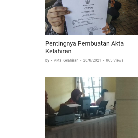
Pentingnya Pembuatan Akta
Kelahiran
by
-
Akta Kelahiran
-
20/8/2021
-
865 Views