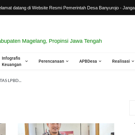
tang di Website Resmi Pemerintah Desa Banyurojo - Jangan lupa u
bupaten Magelang, Propinsi Jawa Tengah
Infografis
Perencanaan
APBDesa
Realisasi
Keuangan
AS LPBD...