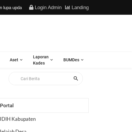
Login Admin
Landing
pdate secara berkala data kependudukan Anda -
Laporan
Aset
BUMDes
Kades
Portal
JDIH Kabupaten
Jelajah Desa