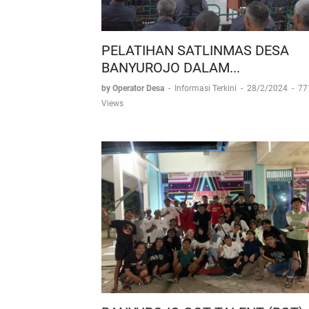
PELATIHAN SATLINMAS DESA
BANYUROJO DALAM...
by Operator Desa
-
Informasi Terkini
-
28/2/2024
-
77
Views