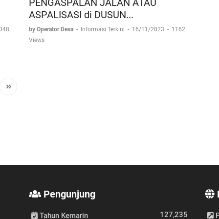
PENGASPALAN JALAN ATAU
ASPALISASI di DUSUN...
048
by Operator Desa
-
Informasi Terkini
-
16/11/2023
-
1162
Views
Pengunjung
127,235
Tahun Kemarin
P