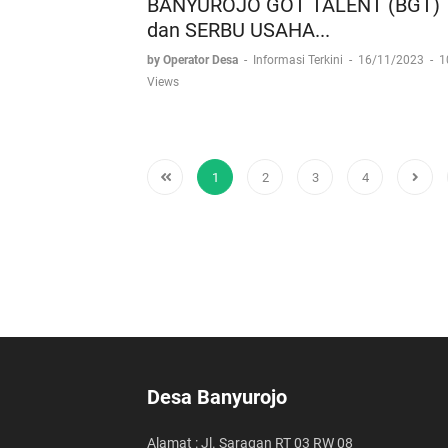
BANYUROJO GOT TALENT (BGT)
dan SERBU USAHA...
by Operator Desa
-
Informasi Terkini
-
16/11/2023
-
1
Views
1
2
3
4
Desa Banyurojo
Alamat : Jl. Saragan RT 03 RW 08