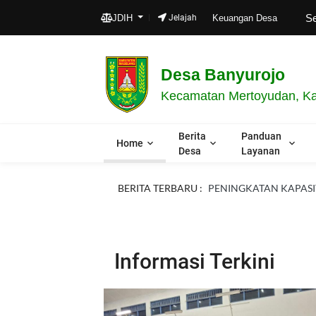
Selamat da
JDIH
Jelajah
Keuangan Desa
Desa Banyurojo
Kecamatan Mertoyudan, Ka
Berita
Panduan
Home
Desa
Layanan
BERITA TERBARU :
PENINGKATAN KAPASIT
Informasi Terkini