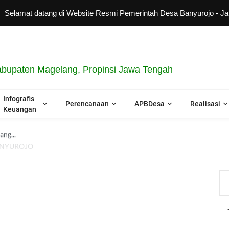
amat datang di Website Resmi Pemerintah Desa Banyurojo - Jangan
bupaten Magelang, Propinsi Jawa Tengah
Infografis
Perencanaan
APBDesa
Realisasi
Keuangan
ng...
ANYUROJO