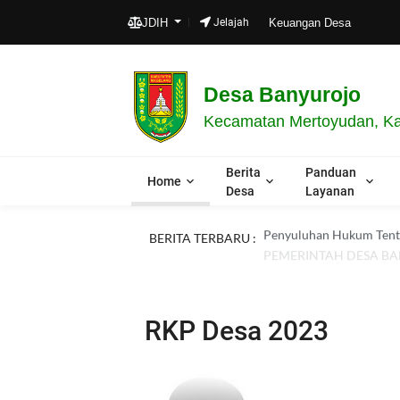
Sel
JDIH
Jelajah
Keuangan Desa
Desa Banyurojo
Kecamatan Mertoyudan, Ka
Berita
Panduan
Home
Desa
Layanan
Penyuluhan Hukum Tenta
BERITA TERBARU :
PEMERINTAH DESA B
RKP Desa 2023