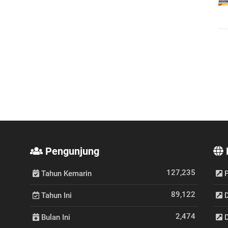
Pengunjung
127,235
Tahun Kemarin
P
89,122
Tahun Ini
D
2,474
Bulan Ini
D