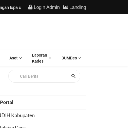
Login Admin
Landing
 lupa update secara berkala data kependudukan Anda -
Laporan
Aset
BUMDes
Kades
Portal
JDIH Kabupaten
Jelajah Desa