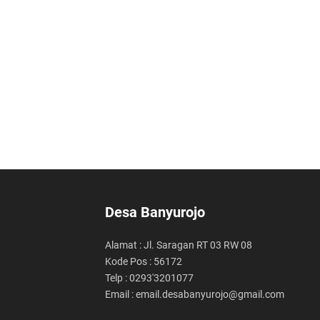
Desa Banyurojo
Alamat : Jl. Saragan RT 03 RW 08
Kode Pos : 56172
Telp : 0293'3201077
Email : email.desabanyurojo@gmail.com